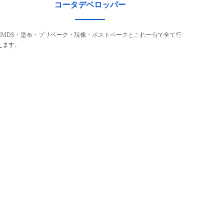
コータデベロッパー
HMDS・塗布・プリベーク・現像・ポストベークとこれ一台で全て行
えます。